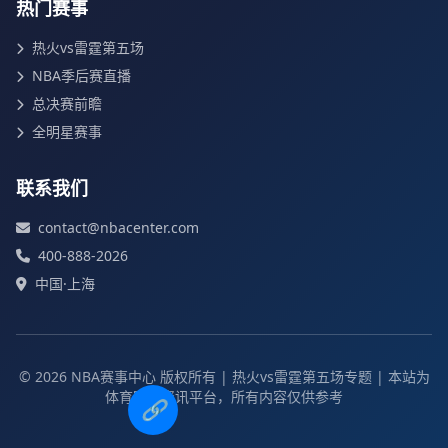
热门赛事
热火vs雷霆第五场
NBA季后赛直播
总决赛前瞻
全明星赛事
联系我们
contact@nbacenter.com
400-888-2026
中国·上海
© 2026 NBA赛事中心 版权所有 | 热火vs雷霆第五场专题 | 本站为
体育赛事资讯平台，所有内容仅供参考
🔗
国足vs叙利亚录像回放