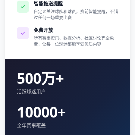
智能推送提醒
自定义关注球队和球员，赛前智能提醒，不错
过任何一场重要比赛
免费开放
所有赛事资讯、数据分析、社区讨论完全免
费，让每一位球迷都能享受优质内容
500万+
活跃球迷用户
10000+
全年赛事覆盖