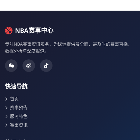
NBA赛事中心
专注NBA赛事资讯服务，为球迷提供最全面、最及时的赛事直播、
数据分析与深度报道。
快速导航
首页
赛事预告
服务特色
赛事资讯