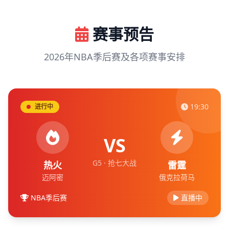
赛事预告
2026年NBA季后赛及各项赛事安排
19:30
进行中
VS
G5 · 抢七大战
热火
雷霆
迈阿密
俄克拉荷马
NBA季后赛
直播中