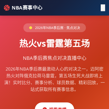
NBA赛事中心
2026年NBA季后赛 · 焦点对决
热火vs雷霆第五场
NBA季后赛焦点对决直播中心
2026年NBA季后赛最激动人心的对决之一，迈阿密
热火对阵俄克拉荷马雷霆，第五场生死大战即将上
演！实时比分、赛事分析、球员数据、精彩回放，一
站式获取所有赛事信息。