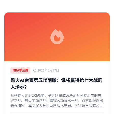
NBA季后赛
2026年5月17日
热火vs雷霆第五场前瞻：谁将赢得抢七大战的
入场券？
系列赛大比分2-2战平，第五场将成为决定系列赛走向的关
键之战。热火主场作战，雷霆客场背水一战，双方都将派出
最强阵容。本文深入分析两队战术布局、关键球员状态及历
史交锋数据，为您全面解读这场焦点对决。